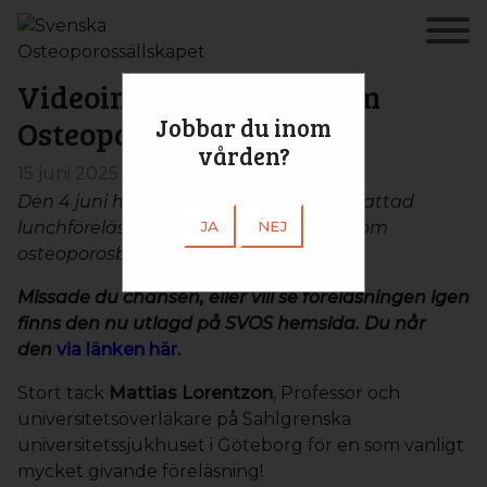
Videoinspelning: Nytt om
Jobbar du inom
Osteoporosbehandling
vården?
15 juni 2025
Den 4 juni hölls ännu en mycket uppskattad
lunchföreläsning, nu med temat ”Nytt om
JA
NEJ
osteoporosbehandling”.
Missade du chansen, eller vill se föreläsningen igen
finns den nu utlagd på SVOS hemsida. Du når
den
via länken här.
Stort tack
Mattias Lorentzon
, Professor och
universitetsöverläkare på Sahlgrenska
universitetssjukhuset i Göteborg för en som vanligt
mycket givande föreläsning!